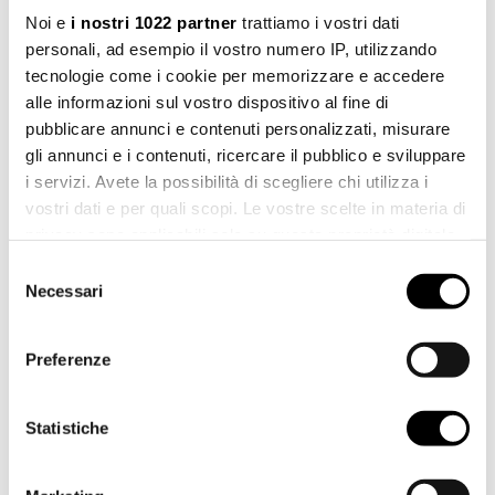
STADT *
Noi e
i nostri 1022 partner
trattiamo i vostri dati
personali, ad esempio il vostro numero IP, utilizzando
tecnologie come i cookie per memorizzare e accedere
alle informazioni sul vostro dispositivo al fine di
LAND *
pubblicare annunci e contenuti personalizzati, misurare
gli annunci e i contenuti, ricercare il pubblico e sviluppare
i servizi. Avete la possibilità di scegliere chi utilizza i
vostri dati e per quali scopi. Le vostre scelte in materia di
privacy sono applicabili solo su questa proprietà digitale
TELEFON
in cui avete effettuato le vostre scelte. È possibile
Selezione
modificare o revocare il proprio consenso in qualsiasi
Necessari
del
momento dalla Dichiarazione sui cookie o facendo clic
consenso
sull'icona di attivazione della privacy.
E-MAIL *
Preferenze
Con il tuo consenso, vorremmo anche:
raccogliere informazioni sulla tua posizione
Statistiche
geografica, con un'approssimazione di qualche
NACHRICHT *
metro,