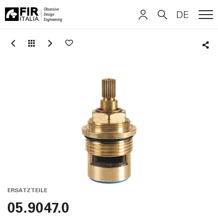
DE
ME
FIR
ITALIANO
ITALIANO
Italia
Sha
ENGLISH
ENGLISH
DEUTSCH
DEUTSCH
ERSATZTEILE
05.9047.0