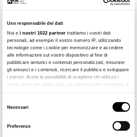
Uso responsabile dei dati
NACHNAME *
Noi e
i nostri 1022 partner
trattiamo i vostri dati
personali, ad esempio il vostro numero IP, utilizzando
tecnologie come i cookie per memorizzare e accedere
alle informazioni sul vostro dispositivo al fine di
STADT *
pubblicare annunci e contenuti personalizzati, misurare
gli annunci e i contenuti, ricercare il pubblico e sviluppare
i servizi. Avete la possibilità di scegliere chi utilizza i
vostri dati e per quali scopi. Le vostre scelte in materia di
LAND *
privacy sono applicabili solo su questa proprietà digitale
in cui avete effettuato le vostre scelte. È possibile
Selezione
modificare o revocare il proprio consenso in qualsiasi
Necessari
del
momento dalla Dichiarazione sui cookie o facendo clic
consenso
TELEFON
sull'icona di attivazione della privacy.
Preferenze
Con il tuo consenso, vorremmo anche: