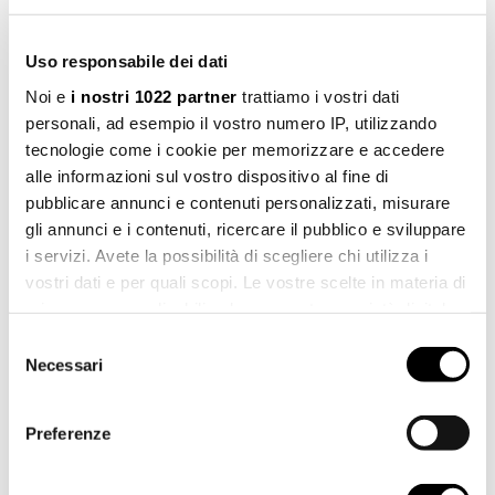
NACHNAME *
Uso responsabile dei dati
Noi e
i nostri 1022 partner
trattiamo i vostri dati
personali, ad esempio il vostro numero IP, utilizzando
tecnologie come i cookie per memorizzare e accedere
STADT *
alle informazioni sul vostro dispositivo al fine di
pubblicare annunci e contenuti personalizzati, misurare
gli annunci e i contenuti, ricercare il pubblico e sviluppare
i servizi. Avete la possibilità di scegliere chi utilizza i
LAND *
vostri dati e per quali scopi. Le vostre scelte in materia di
privacy sono applicabili solo su questa proprietà digitale
in cui avete effettuato le vostre scelte. È possibile
Selezione
modificare o revocare il proprio consenso in qualsiasi
Necessari
del
TELEFON
momento dalla Dichiarazione sui cookie o facendo clic
consenso
sull'icona di attivazione della privacy.
Preferenze
Con il tuo consenso, vorremmo anche: