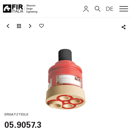
DE
ME
FIR
ITALIANO
ITALIANO
Italia
Sha
ENGLISH
ENGLISH
DEUTSCH
DEUTSCH
ERSATZTEILE
05.9057.3