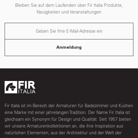
Bleiben Sie auf dem Laufenden über Fir Italia Produkte,
Neuigkeiten und Veranstaltungen
Anmeldung
Fir Italia ist im Bereich der Armaturen für Badezimmer und Küchen
eine Marke mit einer jahrelangen Tradition. Der Name Fir Italia ist
gleichsam ein Synonym für Design und Qualität. Seit 1957 bieten
wir unsere Armaturenkollektionen an, die ihre Inspiration aus
natürlichen Elementen, aus der Architektur und der Welt der