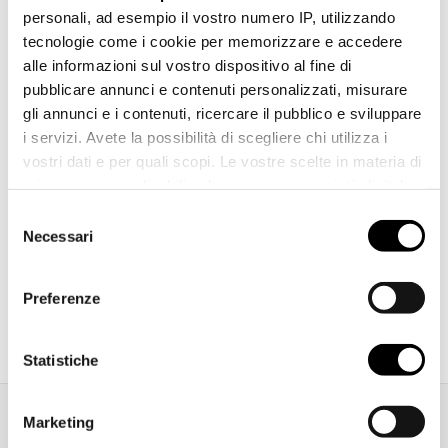
Montageanleitung
Download
personali, ad esempio il vostro numero IP, utilizzando
pdf 4.07 MB
tecnologie come i cookie per memorizzare e accedere
alle informazioni sul vostro dispositivo al fine di
pubblicare annunci e contenuti personalizzati, misurare
gli annunci e i contenuti, ricercare il pubblico e sviluppare
i servizi. Avete la possibilità di scegliere chi utilizza i
vostri dati e per quali scopi. Le vostre scelte in materia di
privacy sono applicabili solo su questa proprietà digitale
in cui avete effettuato le vostre scelte. È possibile
Selezione
modificare o revocare il proprio consenso in qualsiasi
Necessari
del
momento dalla Dichiarazione sui cookie o facendo clic
consenso
sull'icona di attivazione della privacy.
Preferenze
Katalog herunterladen
Con il tuo consenso, vorremmo anche:
raccogliere informazioni sulla tua posizione
Statistiche
geografica, con un'approssimazione di qualche
metro,
Marketing
Identificare il tuo dispositivo, scansionandolo
Zusätzliche Informationen