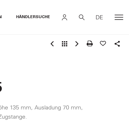
DE
N
HÄNDLERSUCHE
MEN
Shar
5
Höhe 135 mm, Ausladung 70 mm,
 Zugstange.