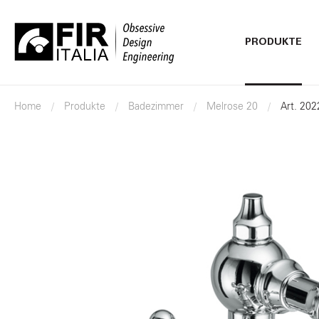
PRODUKTE
FIR
Italia
Home
Produkte
Badezimmer
Melrose 20
Art. 20