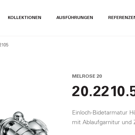
ITALIANO
ITALIANO
KOLLEKTIONEN
AUSFÜHRUNGEN
REFERENZE
ENGLISH
ENGLISH
22105
DEUTSCH
DEUTSCH
MELROSE 20
20.2210.
Einloch-Bidetarmatur 
mit Ablaufgarnitur und