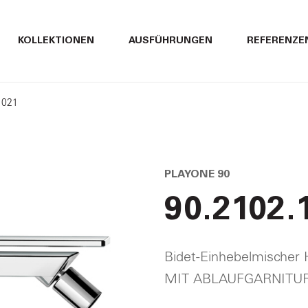
ITALIANO
ITALIANO
KOLLEKTIONEN
AUSFÜHRUNGEN
REFERENZE
ENGLISH
ENGLISH
1021
DEUTSCH
DEUTSCH
PLAYONE 90
90.2102.
Bidet-Einhebelmische
MIT ABLAUFGARNITU