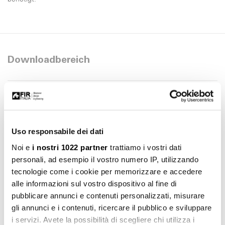
Downloadbereich
Montageanleitung
Download
pdf 11.97 MB
Datei 2d dwg
Uso responsabile dei dati
Download
dwg 492.34 KB
Noi e
i nostri 1022 partner
trattiamo i vostri dati
personali, ad esempio il vostro numero IP, utilizzando
Datei 3d 3ds
Download
3ds 332.06 KB
tecnologie come i cookie per memorizzare e accedere
alle informazioni sul vostro dispositivo al fine di
Datei 3d stl
pubblicare annunci e contenuti personalizzati, misurare
Download
stl 920.39 KB
gli annunci e i contenuti, ricercare il pubblico e sviluppare
i servizi. Avete la possibilità di scegliere chi utilizza i