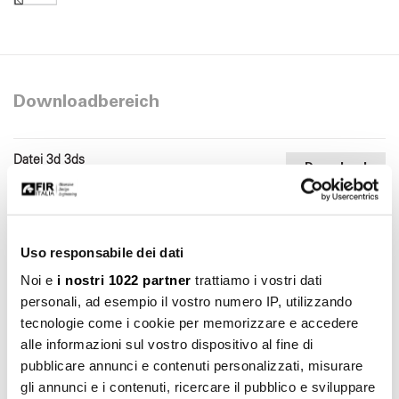
Downloadbereich
Datei 3d 3ds
Download
3ds 14.86 KB
Datei 3d stl
Download
stl 40.90 KB
Uso responsabile dei dati
Datei 3d dwg
Noi e
i nostri 1022 partner
trattiamo i vostri dati
Download
dwg 53.40 KB
personali, ad esempio il vostro numero IP, utilizzando
tecnologie come i cookie per memorizzare e accedere
alle informazioni sul vostro dispositivo al fine di
pubblicare annunci e contenuti personalizzati, misurare
gli annunci e i contenuti, ricercare il pubblico e sviluppare