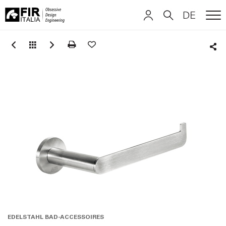
DE
ME
FIR
ITALIANO
ITALIANO
Italia
Sha
ENGLISH
ENGLISH
DEUTSCH
DEUTSCH
EDELSTAHL BAD-ACCESSOIRES