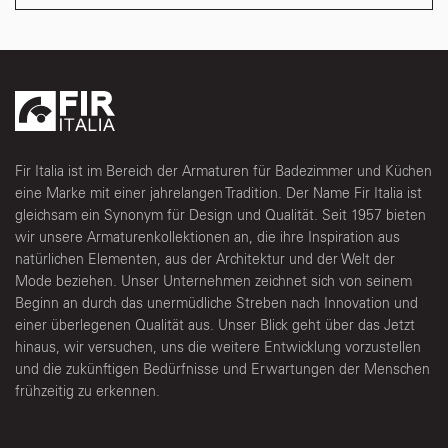
Fir Italia ist im Bereich der Armaturen für Badezimmer und Küchen
eine Marke mit einer jahrelangen Tradition. Der Name Fir Italia ist
gleichsam ein Synonym für Design und Qualität. Seit 1957 bieten
wir unsere Armaturenkollektionen an, die ihre Inspiration aus
natürlichen Elementen, aus der Architektur und der Welt der
Mode beziehen. Unser Unternehmen zeichnet sich von seinem
Beginn an durch das unermüdliche Streben nach Innovation und
einer überlegenen Qualität aus. Unser Blick geht über das Jetzt
hinaus, wir versuchen, uns die weitere Entwicklung vorzustellen
und die zukünftigen Bedürfnisse und Erwartungen der Menschen
frühzeitig zu erkennen.