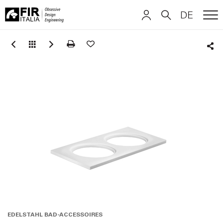
DE
ME
FIR
ITALIANO
ITALIANO
Italia
Sha
ENGLISH
ENGLISH
DEUTSCH
DEUTSCH
EDELSTAHL BAD-ACCESSOIRES