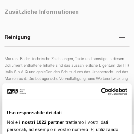
Zusätzliche Informationen
Reinigung
Marken, Bilder, technische Zeichnungen, Texte und sonstige in diesem
Dokument enthaltene Inhalte sind das ausschließliche Eigentum der FIR
Italia S.p.A.© und genießen den Schutz durch das Urheberrecht und das
Markenrecht. Die betrügerische Vervielfältigung, eine Weiterentwicklung
oder eine weitere Nutzung unter Einsatz elektronischer Medien sind -
unabhängig davon, ob sie privater oder kommerzieller Natur sind, ohne
die vorherige Genehmigung seitens der FIR Italia S.p.A. ausdrücklich
untersagt.
Uso responsabile dei dati
Noi e
i nostri 1022 partner
trattiamo i vostri dati
personali, ad esempio il vostro numero IP, utilizzando