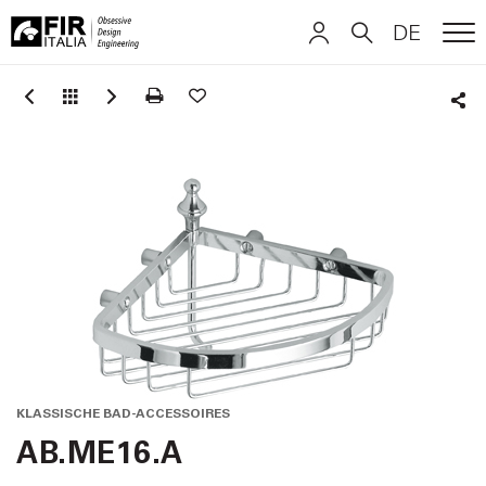
DE
ME
FIR
ITALIANO
ITALIANO
Italia
Sha
ENGLISH
ENGLISH
DEUTSCH
DEUTSCH
KLASSISCHE BAD-ACCESSOIRES
AB.ME16.A