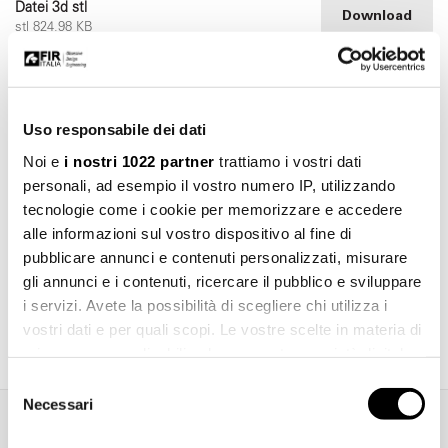
Datei 3d stl
Download
stl 824.98 KB
Uso responsabile dei dati
Noi e
i nostri 1022 partner
trattiamo i vostri dati
personali, ad esempio il vostro numero IP, utilizzando
tecnologie come i cookie per memorizzare e accedere
alle informazioni sul vostro dispositivo al fine di
pubblicare annunci e contenuti personalizzati, misurare
gli annunci e i contenuti, ricercare il pubblico e sviluppare
i servizi. Avete la possibilità di scegliere chi utilizza i
Katalog herunterladen
vostri dati e per quali scopi. Le vostre scelte in materia di
privacy sono applicabili solo su questa proprietà digitale
in cui avete effettuato le vostre scelte. È possibile
Selezione
modificare o revocare il proprio consenso in qualsiasi
Necessari
del
momento dalla Dichiarazione sui cookie o facendo clic
consenso
Zusätzliche Informationen