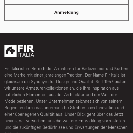
Anmeldung
Fir Italia ist im Bereich der Armaturen für Badezimmer und Küchen
eine Marke mit einer jahrelangen Tradition. Der Name Fir Italia ist
gleichsam ein Synonym für Design und Qualität. Seit 1957 bieten
wir unsere Armaturenkollektionen an, die ihre Inspiration aus
natürlichen Elementen, aus der Architektur und der Welt der
Mode beziehen. Unser Unternehmen zeichnet sich von seinem
Beginn an durch das unermüdliche Streben nach Innovation und
einer überlegenen Qualität aus. Unser Blick geht über das Jetzt
hinaus, wir versuchen, uns die weitere Entwicklung vorzustellen
und die zukünftigen Bedürfnisse und Erwartungen der Menschen