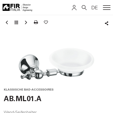
DE
ME
FIR
ITALIANO
ITALIANO
Italia
Sha
ENGLISH
ENGLISH
DEUTSCH
DEUTSCH
KLASSISCHE BAD-ACCESSOIRES
AB.ML01.A
Wand-Seifenhalter.