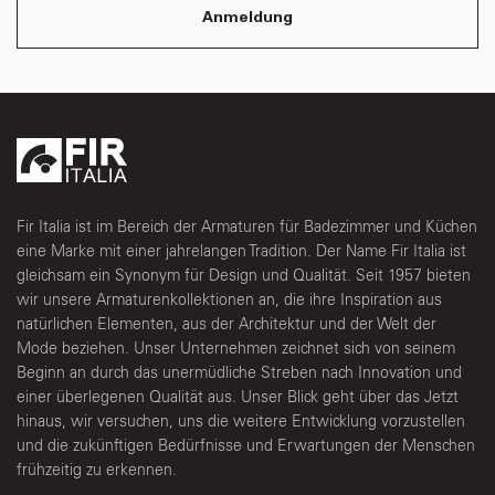
Anmeldung
Fir Italia ist im Bereich der Armaturen für Badezimmer und Küchen
eine Marke mit einer jahrelangen Tradition. Der Name Fir Italia ist
gleichsam ein Synonym für Design und Qualität. Seit 1957 bieten
wir unsere Armaturenkollektionen an, die ihre Inspiration aus
natürlichen Elementen, aus der Architektur und der Welt der
Mode beziehen. Unser Unternehmen zeichnet sich von seinem
Beginn an durch das unermüdliche Streben nach Innovation und
einer überlegenen Qualität aus. Unser Blick geht über das Jetzt
hinaus, wir versuchen, uns die weitere Entwicklung vorzustellen
und die zukünftigen Bedürfnisse und Erwartungen der Menschen
frühzeitig zu erkennen.