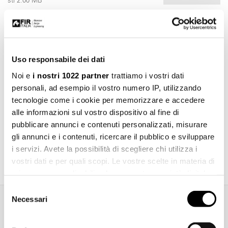
stl 2.00 MB
Uso responsabile dei dati
Noi e
i nostri 1022 partner
trattiamo i vostri dati
personali, ad esempio il vostro numero IP, utilizzando
tecnologie come i cookie per memorizzare e accedere
alle informazioni sul vostro dispositivo al fine di
pubblicare annunci e contenuti personalizzati, misurare
gli annunci e i contenuti, ricercare il pubblico e sviluppare
Katalog herunterladen
i servizi. Avete la possibilità di scegliere chi utilizza i
vostri dati e per quali scopi. Le vostre scelte in materia di
privacy sono applicabili solo su questa proprietà digitale
in cui avete effettuato le vostre scelte. È possibile
Selezione
modificare o revocare il proprio consenso in qualsiasi
Necessari
del
momento dalla Dichiarazione sui cookie o facendo clic
Zusätzliche Informationen
consenso
sull'icona di attivazione della privacy.