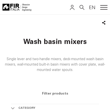
EN
ME
FIR
ITALIANO
ITALIANO
Italia
Sha
ENGLISH
ENGLISH
Wash basin mixers
DEUTSCH
DEUTSCH
Single lever and two-handle mixers, deck-mounted wash basin
mixers, wall-mounted built-in basin mixers with cover plate, wall-
mounted water spouts.
Filter products
CATEGORY