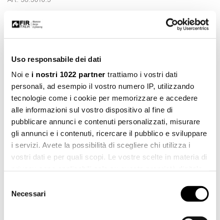
Uso responsabile dei dati
Noi e
i nostri 1022 partner
trattiamo i vostri dati
personali, ad esempio il vostro numero IP, utilizzando
tecnologie come i cookie per memorizzare e accedere
alle informazioni sul vostro dispositivo al fine di
pubblicare annunci e contenuti personalizzati, misurare
gli annunci e i contenuti, ricercare il pubblico e sviluppare
i servizi. Avete la possibilità di scegliere chi utilizza i
vostri dati e per quali scopi. Le vostre scelte in materia di
privacy sono applicabili solo su questa proprietà digitale
in cui avete effettuato le vostre scelte. È possibile
Selezione
modificare o revocare il proprio consenso in qualsiasi
Necessari
del
Art. 59.1120.0
momento dalla Dichiarazione sui cookie o facendo clic
consenso
sull'icona di attivazione della privacy.