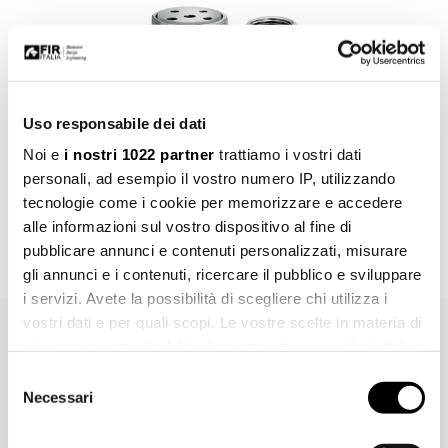
Uso responsabile dei dati
Noi e
i nostri 1022 partner
trattiamo i vostri dati
personali, ad esempio il vostro numero IP, utilizzando
Art. 0500384
tecnologie come i cookie per memorizzare e accedere
Extension kit for built-in part for wall-mounted wash basin mixer,
mixer installation LEFT, 20 mm long.
alle informazioni sul vostro dispositivo al fine di
pubblicare annunci e contenuti personalizzati, misurare
gli annunci e i contenuti, ricercare il pubblico e sviluppare
i servizi. Avete la possibilità di scegliere chi utilizza i
vostri dati e per quali scopi. Le vostre scelte in materia di
privacy sono applicabili solo su questa proprietà digitale
Trademarks, images, technical drawings, texts and further contents of
in cui avete effettuato le vostre scelte. È possibile
this document are of Fir Italia S.p.A. exclusive property and are
Selezione
modificare o revocare il proprio consenso in qualsiasi
protected by copyright and by trademark right. Fraudulent reproduction,
Necessari
del
further elaboration or further uses with electronic media, for private or
momento dalla Dichiarazione sui cookie o facendo clic
consenso
commercial utilization are, without preventive Fir Italia S.p.A.
sull'icona di attivazione della privacy.