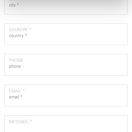
pubblicità e social media, i quali potrebbero combinarle
con altre informazioni che ha fornito loro o che hanno
raccolto dal suo utilizzo dei loro servizi.
COUNTRY *
PHONE
EMAIL *
MESSAGE *