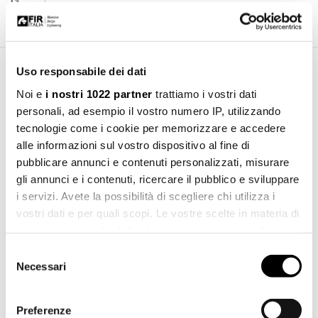
Uso responsabile dei dati
Download Area
Noi e
i nostri 1022 partner
trattiamo i vostri dati
personali, ad esempio il vostro numero IP, utilizzando
tecnologie come i cookie per memorizzare e accedere
File 3d 3ds
Download
alle informazioni sul vostro dispositivo al fine di
3ds 85.15 KB
pubblicare annunci e contenuti personalizzati, misurare
File 3d stl
gli annunci e i contenuti, ricercare il pubblico e sviluppare
Download
stl 235.43 KB
i servizi. Avete la possibilità di scegliere chi utilizza i
vostri dati e per quali scopi. Le vostre scelte in materia di
File 3d dwg
privacy sono applicabili solo su questa proprietà digitale
Download
dwg 248.22 KB
in cui avete effettuato le vostre scelte. È possibile
Selezione
modificare o revocare il proprio consenso in qualsiasi
Necessari
del
momento dalla Dichiarazione sui cookie o facendo clic
consenso
sull'icona di attivazione della privacy.
Preferenze