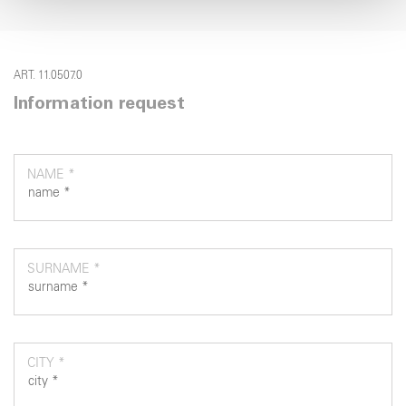
con altre informazioni che ha fornito loro o che hanno
raccolto dal suo utilizzo dei loro servizi.
ART. 11.0507.0
Information request
NAME *
SURNAME *
CITY *