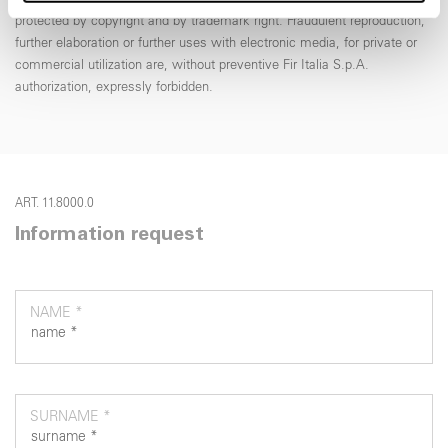
protected by copyright and by trademark right. Fraudulent reproduction,
nostri partner che si occupano di analisi dei dati web,
further elaboration or further uses with electronic media, for private or
pubblicità e social media, i quali potrebbero combinarle
commercial utilization are, without preventive Fir Italia S.p.A.
con altre informazioni che ha fornito loro o che hanno
authorization, expressly forbidden.
raccolto dal suo utilizzo dei loro servizi.
ART. 11.8000.0
Information request
NAME *
SURNAME *