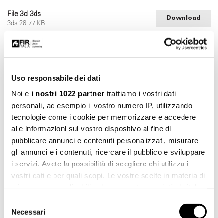
File 3d 3ds
Download
3ds 28.77 KB
File 3d stl
Download
stl 18.93 KB
Uso responsabile dei dati
File 3d dwg
Download
dwg 53.82 KB
Noi e
i nostri 1022 partner
trattiamo i vostri dati
personali, ad esempio il vostro numero IP, utilizzando
tecnologie come i cookie per memorizzare e accedere
alle informazioni sul vostro dispositivo al fine di
pubblicare annunci e contenuti personalizzati, misurare
gli annunci e i contenuti, ricercare il pubblico e sviluppare
i servizi. Avete la possibilità di scegliere chi utilizza i
vostri dati e per quali scopi. Le vostre scelte in materia di
privacy sono applicabili solo su questa proprietà digitale
in cui avete effettuato le vostre scelte. È possibile
Selezione
modificare o revocare il proprio consenso in qualsiasi
Necessari
del