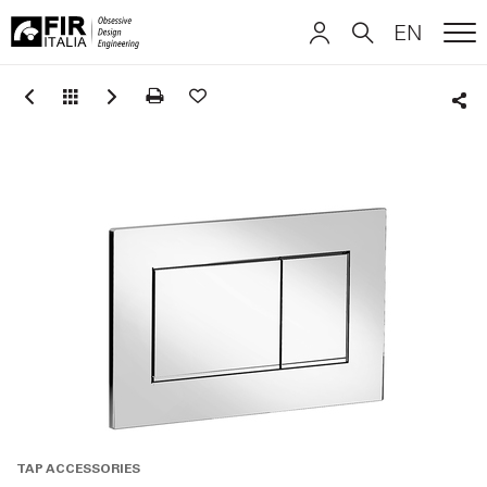
EN
ME
FIR
ITALIANO
ITALIANO
Italia
Sha
ENGLISH
ENGLISH
DEUTSCH
DEUTSCH
TAP ACCESSORIES