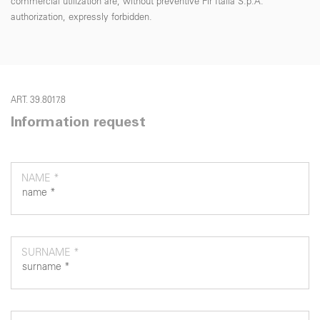
commercial utilization are, without preventive Fir Italia S.p.A.
authorization, expressly forbidden.
ART. 39.8017.8
Information request
NAME *
SURNAME *