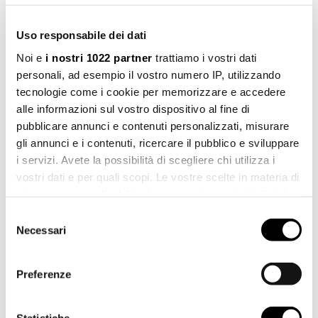
ART. 05.4004.8
Uso responsabile dei dati
Richiedi informazioni
Noi e
i nostri 1022 partner
trattiamo i vostri dati
personali, ad esempio il vostro numero IP, utilizzando
tecnologie come i cookie per memorizzare e accedere
NOME *
alle informazioni sul vostro dispositivo al fine di
pubblicare annunci e contenuti personalizzati, misurare
gli annunci e i contenuti, ricercare il pubblico e sviluppare
i servizi. Avete la possibilità di scegliere chi utilizza i
COGNOME *
vostri dati e per quali scopi. Le vostre scelte in materia di
privacy sono applicabili solo su questa proprietà digitale
in cui avete effettuato le vostre scelte. È possibile
Selezione
modificare o revocare il proprio consenso in qualsiasi
Necessari
del
CITTÀ *
momento dalla Dichiarazione sui cookie o facendo clic
consenso
sull'icona di attivazione della privacy.
Preferenze
Con il tuo consenso, vorremmo anche:
PAESE *
raccogliere informazioni sulla tua posizione
Statistiche