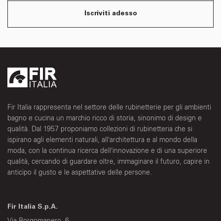
Iscriviti adesso
Fir Italia rappresenta nel settore delle rubinetterie per gli ambienti
bagno e cucina un marchio ricco di storia, sinonimo di design e
qualità. Dal 1957 proponiamo collezioni di rubinetteria che si
ispirano agli elementi naturali, all’architettura e al mondo della
moda, con la continua ricerca dell’innovazione e di una superiore
qualità, cercando di guardare oltre, immaginare il futuro, capire in
anticipo il gusto e le aspettative delle persone.
Fir Italia S.p.A.
Via Borgomanero, 6