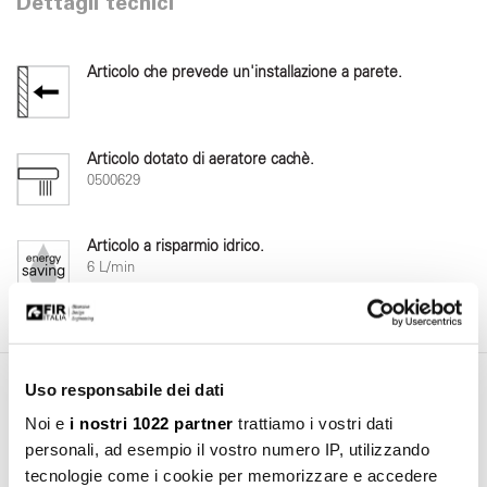
Dettagli tecnici
Articolo che prevede un'installazione a parete.
Articolo dotato di aeratore cachè.
0500629
Articolo a risparmio idrico.
6 L/min
Uso responsabile dei dati
Area Download
Noi e
i nostri 1022 partner
trattiamo i vostri dati
personali, ad esempio il vostro numero IP, utilizzando
tecnologie come i cookie per memorizzare e accedere
Manuale d'installazione