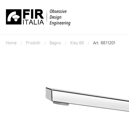
FIR
Italia
Home
Prodotti
Bagno
Kley 68
Art. 6811201