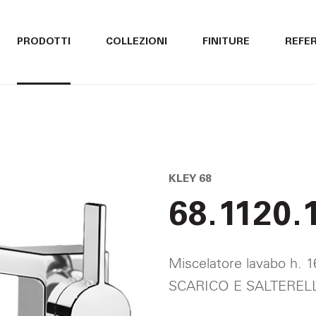
ITALIANO
ITALIANO
PRODOTTI
COLLEZIONI
FINITURE
REFE
ENGLISH
ENGLISH
DEUTSCH
DEUTSCH
KLEY 68
68.1120.
Miscelatore lavabo h.
SCARICO E SALTEREL