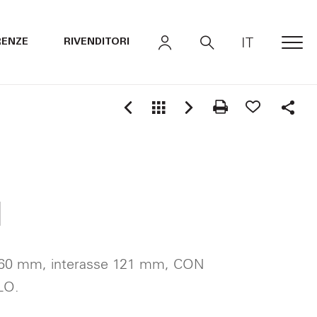
IT
RENZE
RIVENDITORI
MEN
Shar
1
 160 mm, interasse 121 mm, CON
LO.