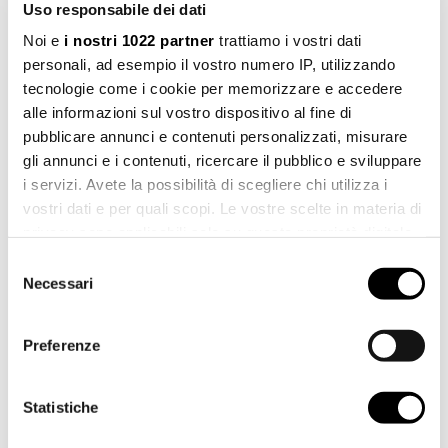
Area Download
Uso responsabile dei dati
Noi e
i nostri 1022 partner
trattiamo i vostri dati
personali, ad esempio il vostro numero IP, utilizzando
Manuale d'installazione
Scarica
pdf 1.89 MB
tecnologie come i cookie per memorizzare e accedere
alle informazioni sul vostro dispositivo al fine di
File 3d 3ds
pubblicare annunci e contenuti personalizzati, misurare
Scarica
3ds 43.92 KB
gli annunci e i contenuti, ricercare il pubblico e sviluppare
i servizi. Avete la possibilità di scegliere chi utilizza i
File 3d stl
vostri dati e per quali scopi. Le vostre scelte in materia di
Scarica
stl 150.38 KB
privacy sono applicabili solo su questa proprietà digitale
in cui avete effettuato le vostre scelte. È possibile
Selezione
File 3d dwg
Scarica
modificare o revocare il proprio consenso in qualsiasi
Necessari
dwg 91.49 KB
del
momento dalla Dichiarazione sui cookie o facendo clic
consenso
sull'icona di attivazione della privacy.
Preferenze
Con il tuo consenso, vorremmo anche:
raccogliere informazioni sulla tua posizione
Statistiche
geografica, con un'approssimazione di qualche