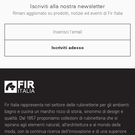
Iscriviti alla nostra newsletter
Rimani aggiornato su prodotti, notizie ed eventi di Fir Italia
Iscriviti adesso
Fir Italia rappresenta nel settore delle rubinetterie per gli ambienti
bagno e cucina un marchio ricco di storia, sinonimo di design e
qualità. Dal 1957 proponiamo collezioni di rubinetteria che si
ispirano agli elementi naturali, all’architettura e al mondo della
moda, con la continua ricerca dell’innovazione e di una superiore