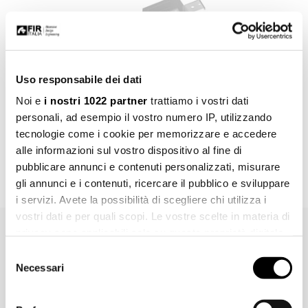
Uso responsabile dei dati
Noi e
i nostri 1022 partner
trattiamo i vostri dati
personali, ad esempio il vostro numero IP, utilizzando
tecnologie come i cookie per memorizzare e accedere
Art. 0524492
alle informazioni sul vostro dispositivo al fine di
Parte incasso soffione doccia incasso a soffitto.
pubblicare annunci e contenuti personalizzati, misurare
gli annunci e i contenuti, ricercare il pubblico e sviluppare
i servizi. Avete la possibilità di scegliere chi utilizza i
vostri dati e per quali scopi. Le vostre scelte in materia di
privacy sono applicabili solo su questa proprietà digitale
Marchi, immagini, disegni tecnici, testi ed ulteriori contenuti di questo
in cui avete effettuato le vostre scelte. È possibile
Selezione
documento sono di esclusiva proprietà di Fir Italia S.p.A.© e sono
modificare o revocare il proprio consenso in qualsiasi
Necessari
del
tutelati dal diritto d’autore e dal diritto del marchio. La riproduzione
momento dalla Dichiarazione sui cookie o facendo clic
consenso
fraudolenta, l'ulteriore elaborazione o ulteriori utilizzi con media
sull'icona di attivazione della privacy.
elettronici, sia per l'utilizzo privato che per quello commerciale, sono