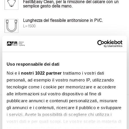
Fast&Easy Clean, per la rimozione del calcare con un
semplice gesto della mano.
Lunghezza del flessibile antitorsione in PVC.
L=1500
Articolo dotato di sistema di regolazione precisa e
facilitata.
Uso responsabile dei dati
Supporto doccia con copertura interna antigraffio.
Noi e
i nostri 1022 partner
trattiamo i vostri dati
personali, ad esempio il vostro numero IP, utilizzando
tecnologie come i cookie per memorizzare e accedere
alle informazioni sul vostro dispositivo al fine di
pubblicare annunci e contenuti personalizzati, misurare
gli annunci e i contenuti, ricercare il pubblico e sviluppare
Area Download
i servizi. Avete la possibilità di scegliere chi utilizza i
vostri dati e per quali scopi. Le vostre scelte in materia di
privacy sono applicabili solo su questa proprietà digitale
Manuale d'installazione