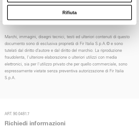
annunci, per fornire funzionalità dei social media e per
analizzare il nostro traffico. Condividiamo inoltre
Rifiuta
informazioni sul modo in cui utilizza il nostro sito con i
nostri partner che si occupano di analisi dei dati web,
pubblicità e social media, i quali potrebbero combinarle
Marchi, immagini, disegni tecnici, testi ed ulteriori contenuti di questo
con altre informazioni che ha fornito loro o che hanno
documento sono di esclusiva proprietà di Fir Italia S.p.A.© e sono
raccolto dal suo utilizzo dei loro servizi.
tutelati dal diritto d’autore e dal diritto del marchio. La riproduzione
fraudolenta, l'ulteriore elaborazione o ulteriori utilizzi con media
elettronici, sia per l'utilizzo privato che per quello commerciale, sono
espressamente vietate senza preventiva autorizzazione di Fir Italia
S.p.A.
ART. 90.0481.7
Richiedi informazioni