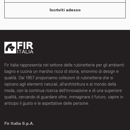
Iscriviti adesso
Fir Italia rappresenta nel settore delle rubinetterie per gli ambienti
bagno e cucina un marchio ricco di storia, sinonimo di design e
qualità. Dal 1957 proponiamo collezioni di rubinetteria che si
ispirano agli elementi naturali, all’architettura e al mondo della
moda, con la continua ricerca dell’innovazione e di una superiore
qualità, cercando di guardare oltre, immaginare il futuro, capire in
anticipo il gusto e le aspettative delle persone.
Fir Italia S.p.A.