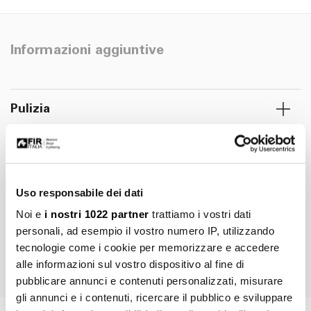
Informazioni aggiuntive
Pulizia
Marchi, immagini, disegni tecnici, testi ed ulteriori contenuti di questo
documento sono di esclusiva proprietà di Fir Italia S.p.A.© e sono
tutelati dal diritto d’autore e dal diritto del marchio. La riproduzione
Uso responsabile dei dati
fraudolenta, l'ulteriore elaborazione o ulteriori utilizzi con media
Noi e
i nostri 1022 partner
trattiamo i vostri dati
elettronici, sia per l'utilizzo privato che per quello commerciale, sono
personali, ad esempio il vostro numero IP, utilizzando
espressamente vietate senza preventiva autorizzazione di Fir Italia
tecnologie come i cookie per memorizzare e accedere
S.p.A.
alle informazioni sul vostro dispositivo al fine di
pubblicare annunci e contenuti personalizzati, misurare
gli annunci e i contenuti, ricercare il pubblico e sviluppare