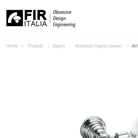
FIR
Italia
Home
Prodotti
Bagno
Accessori bagno classici
Ar