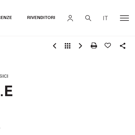
IT
RENZE
RIVENDITORI
MEN
Shar
ICI
.E
o