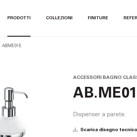
ITALIANO
ITALIANO
PRODOTTI
COLLEZIONI
FINITURE
REFE
ENGLISH
ENGLISH
t. ABME01E
DEUTSCH
DEUTSCH
ACCESSORI BAGNO CLASS
AB.ME01
Dispenser a parete.
Scarica disegno tecnic