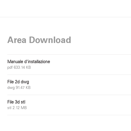
Area Download
Manuale d'installazione
pdf 633.14 KB
File 2d dwg
dwg 91.47 KB
File 3d stl
stl 2.12 MB