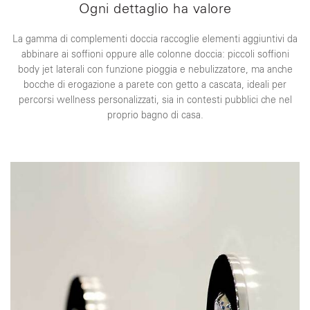
Ogni dettaglio ha valore
La gamma di complementi doccia raccoglie elementi aggiuntivi da
abbinare ai soffioni oppure alle colonne doccia: piccoli soffioni
body jet laterali con funzione pioggia e nebulizzatore, ma anche
bocche di erogazione a parete con getto a cascata, ideali per
percorsi wellness personalizzati, sia in contesti pubblici che nel
proprio bagno di casa.