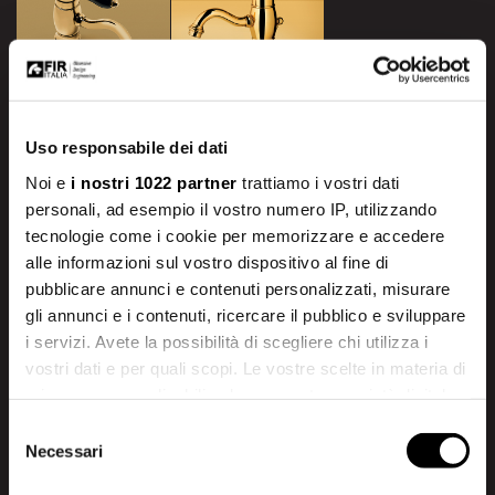
Deluxe Gold
Matt Golden
Majestic Gold
Uso responsabile dei dati
Noi e
i nostri 1022 partner
trattiamo i vostri dati
Die matten Ausführungen, in mehreren Versionen, von
personali, ad esempio il vostro numero IP, utilizzando
Goldgelb bis zu englischem Gold
tecnologie come i cookie per memorizzare e accedere
alle informazioni sul vostro dispositivo al fine di
pubblicare annunci e contenuti personalizzati, misurare
gli annunci e i contenuti, ricercare il pubblico e sviluppare
i servizi. Avete la possibilità di scegliere chi utilizza i
vostri dati e per quali scopi. Le vostre scelte in materia di
privacy sono applicabili solo su questa proprietà digitale
in cui avete effettuato le vostre scelte. È possibile
Selezione
modificare o revocare il proprio consenso in qualsiasi
Necessari
del
momento dalla Dichiarazione sui cookie o facendo clic
consenso