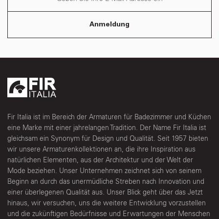
Anmeldung
Fir Italia ist im Bereich der Armaturen für Badezimmer und Küchen
eine Marke mit einer jahrelangen Tradition. Der Name Fir Italia ist
gleichsam ein Synonym für Design und Qualität. Seit 1957 bieten
wir unsere Armaturenkollektionen an, die ihre Inspiration aus
natürlichen Elementen, aus der Architektur und der Welt der
Mode beziehen. Unser Unternehmen zeichnet sich von seinem
Beginn an durch das unermüdliche Streben nach Innovation und
einer überlegenen Qualität aus. Unser Blick geht über das Jetzt
hinaus, wir versuchen, uns die weitere Entwicklung vorzustellen
und die zukünftigen Bedürfnisse und Erwartungen der Menschen