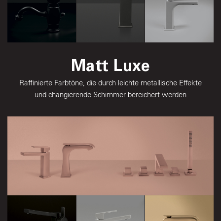
Burning Black
Matt Luxe
Dark Graphite
Icy Grey
Raffinierte Farbtöne, die durch leichte metallische Effekte
und changierende Schimmer bereichert werden