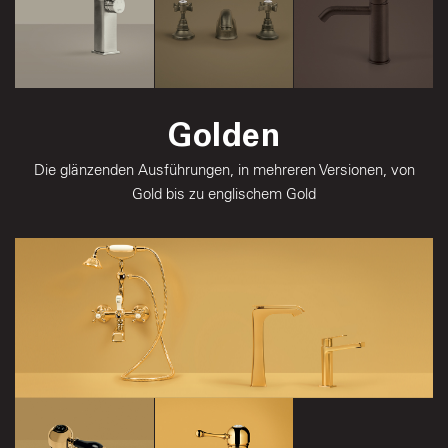
Frosted Silver
Golden
Urban Brass
Deep Bronze
Die glänzenden Ausführungen, in mehreren Versionen, von
Gold bis zu englischem Gold