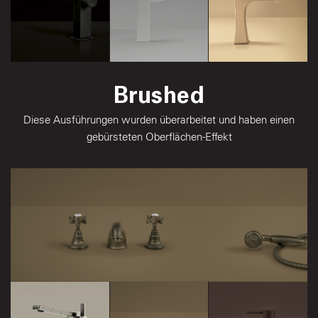
Sparkling
Ravishing
Royal Black
Brushed
Silver
Gold
Diese Ausführungen wurden überarbeitet und haben einen
gebürsteten Oberflächen-Effekt