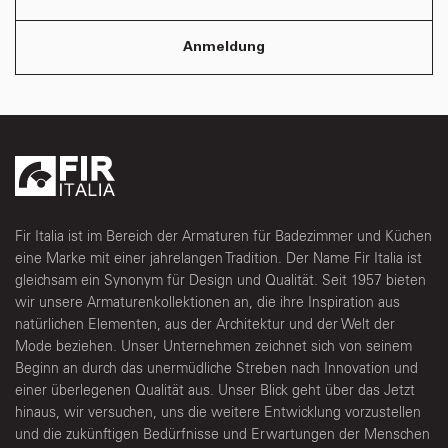
Anmeldung
Fir Italia ist im Bereich der Armaturen für Badezimmer und Küchen
eine Marke mit einer jahrelangen Tradition. Der Name Fir Italia ist
gleichsam ein Synonym für Design und Qualität. Seit 1957 bieten
wir unsere Armaturenkollektionen an, die ihre Inspiration aus
natürlichen Elementen, aus der Architektur und der Welt der
Mode beziehen. Unser Unternehmen zeichnet sich von seinem
Beginn an durch das unermüdliche Streben nach Innovation und
einer überlegenen Qualität aus. Unser Blick geht über das Jetzt
hinaus, wir versuchen, uns die weitere Entwicklung vorzustellen
und die zukünftigen Bedürfnisse und Erwartungen der Menschen