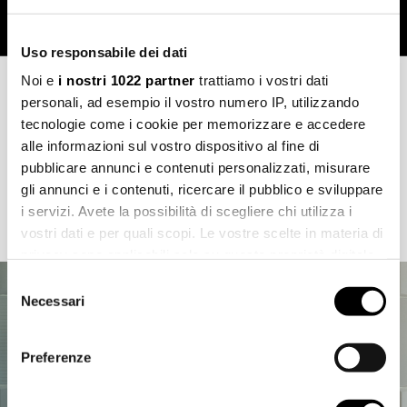
Uso responsabile dei dati
Noi e
i nostri 1022 partner
trattiamo i vostri dati
Showers
personali, ad esempio il vostro numero IP, utilizzando
Un ampio programma di soluzioni doccia disponibili in diverse
tecnologie come i cookie per memorizzare e accedere
varianti, anche con più funzioni e tipi di getto, ideali per le
alle informazioni sul vostro dispositivo al fine di
sale da bagno private e gli spazi benessere.
pubblicare annunci e contenuti personalizzati, misurare
gli annunci e i contenuti, ricercare il pubblico e sviluppare
i servizi. Avete la possibilità di scegliere chi utilizza i
Scopri di più
vostri dati e per quali scopi. Le vostre scelte in materia di
privacy sono applicabili solo su questa proprietà digitale
in cui avete effettuato le vostre scelte. È possibile
Selezione
modificare o revocare il proprio consenso in qualsiasi
Necessari
del
momento dalla Dichiarazione sui cookie o facendo clic
consenso
sull'icona di attivazione della privacy.
Preferenze
Con il tuo consenso, vorremmo anche: