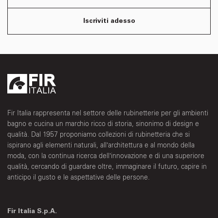
Iscriviti adesso
Fir Italia rappresenta nel settore delle rubinetterie per gli ambienti
bagno e cucina un marchio ricco di storia, sinonimo di design e
qualità. Dal 1957 proponiamo collezioni di rubinetteria che si
ispirano agli elementi naturali, all’architettura e al mondo della
moda, con la continua ricerca dell’innovazione e di una superiore
qualità, cercando di guardare oltre, immaginare il futuro, capire in
anticipo il gusto e le aspettative delle persone.
Fir Italia S.p.A.