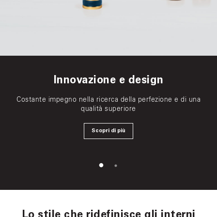
Innovazione e design
Innovazione e design
Costante impegno nella ricerca della perfezione e di una
Costante impegno nella ricerca della perfezione e di una
qualità superiore
qualità superiore
Scopri di più
Scopri di più
Lo stile che ridefinisce gli interni