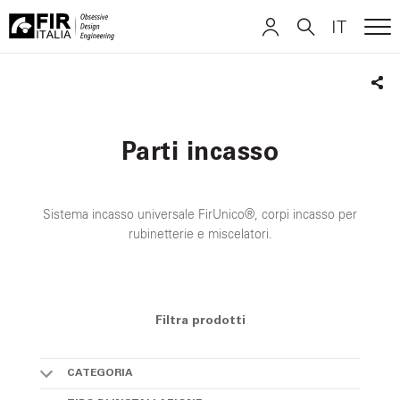
IT
ME
FIR
ITALIANO
ITALIANO
Italia
Sha
ENGLISH
ENGLISH
Parti incasso
DEUTSCH
DEUTSCH
Sistema incasso universale FirUnico®, corpi incasso per
rubinetterie e miscelatori.
Filtra prodotti
CATEGORIA