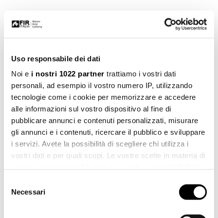
Uso responsabile dei dati
Noi e
i nostri 1022 partner
trattiamo i vostri dati
personali, ad esempio il vostro numero IP, utilizzando
tecnologie come i cookie per memorizzare e accedere
alle informazioni sul vostro dispositivo al fine di
pubblicare annunci e contenuti personalizzati, misurare
gli annunci e i contenuti, ricercare il pubblico e sviluppare
i servizi. Avete la possibilità di scegliere chi utilizza i
vostri dati e per quali scopi. Le vostre scelte in materia di
privacy sono applicabili solo su questa proprietà digitale
in cui avete effettuato le vostre scelte. È possibile
Selezione
Art. 05.2435.4
modificare o revocare il proprio consenso in qualsiasi
Necessari
del
momento dalla Dichiarazione sui cookie o facendo clic
consenso
sull'icona di attivazione della privacy.