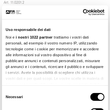
Art. 11.0201.2
Uso responsabile dei dati
Noi e
i nostri 1022 partner
trattiamo i vostri dati
personali, ad esempio il vostro numero IP, utilizzando
tecnologie come i cookie per memorizzare e accedere
alle informazioni sul vostro dispositivo al fine di
pubblicare annunci e contenuti personalizzati, misurare
gli annunci e i contenuti, ricercare il pubblico e sviluppare
i servizi. Avete la possibilità di scegliere chi utilizza i
vostri dati e per quali scopi. Le vostre scelte in materia di
privacy sono applicabili solo su questa proprietà digitale
in cui avete effettuato le vostre scelte. È possibile
Selezione
modificare o revocare il proprio consenso in qualsiasi
Necessari
del
momento dalla Dichiarazione sui cookie o facendo clic
Art. 11.0122.2
consenso
sull'icona di attivazione della privacy.