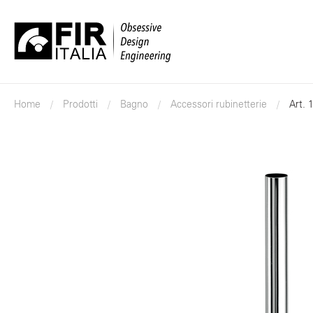
FIR
Italia
Home
Prodotti
Bagno
Accessori rubinetterie
Art. 