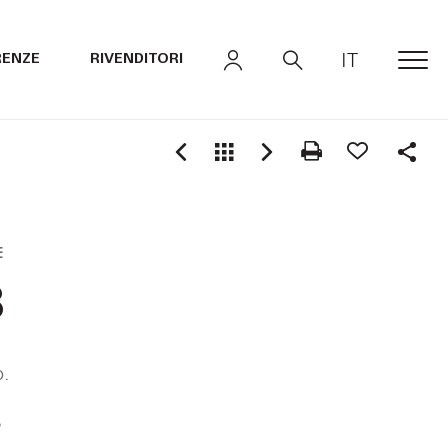
IT
RENZE
RIVENDITORI
MEN
Shar
E
8
o.
o