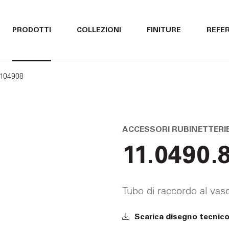
ITALIANO
ITALIANO
PRODOTTI
COLLEZIONI
FINITURE
REFE
ENGLISH
ENGLISH
1104908
DEUTSCH
DEUTSCH
ACCESSORI RUBINETTERI
11.0490.
Tubo di raccordo al vas
Scarica disegno tecnic