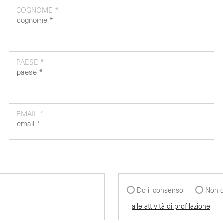
COGNOME *
PAESE *
EMAIL *
Do il consenso
Non d
alle attività di profilazione