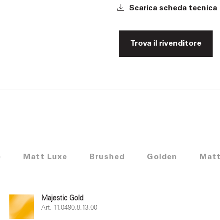
Scarica scheda tecnica
Trova il rivenditore
e
Matt Luxe
Brushed
Golden
Matt
Majestic Gold
Art. 11.0490.8.13.00