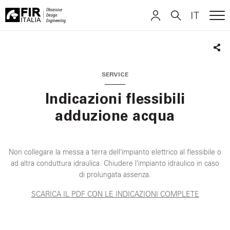
IT
ME
FIR
ITALIANO
ITALIANO
Italia
Sha
ENGLISH
ENGLISH
SERVICE
Indicazioni flessibili
DEUTSCH
DEUTSCH
adduzione acqua
Non collegare la messa a terra dell’impianto elettrico al flessibile o
ad altra conduttura idraulica. Chiudere l’impianto idraulico in caso
di prolungata assenza.
SCARICA IL PDF CON LE INDICAZIONI COMPLETE