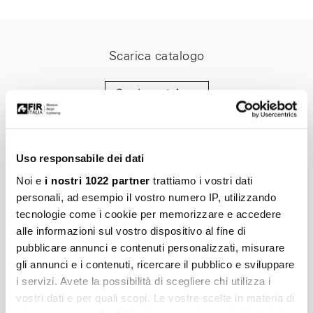
Scarica catalogo
Scarica catalogo
Uso responsabile dei dati
Iscriviti alla nostra newsletter
Noi e
i nostri 1022 partner
trattiamo i vostri dati
Rimani aggiornato su prodotti, notizie ed eventi di Fir Italia
personali, ad esempio il vostro numero IP, utilizzando
tecnologie come i cookie per memorizzare e accedere
alle informazioni sul vostro dispositivo al fine di
pubblicare annunci e contenuti personalizzati, misurare
gli annunci e i contenuti, ricercare il pubblico e sviluppare
Iscriviti adesso
i servizi. Avete la possibilità di scegliere chi utilizza i
vostri dati e per quali scopi. Le vostre scelte in materia di