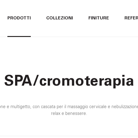
ITALIANO
ITALIANO
PRODOTTI
COLLEZIONI
FINITURE
REFE
ENGLISH
ENGLISH
DEUTSCH
DEUTSCH
SPA/cromoterapia
ione e multigetto, con cascata per il massaggio cervicale e nebulizzazion
relax e benessere.