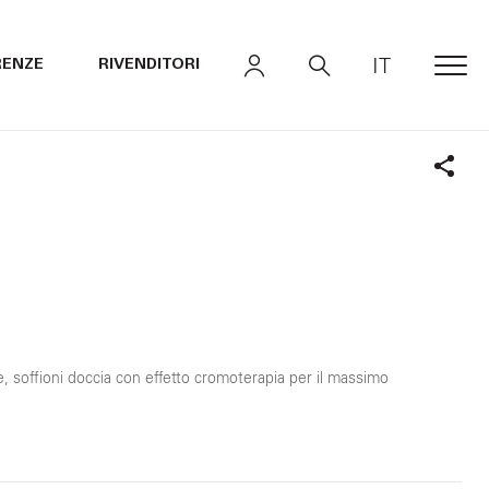
IT
RENZE
RIVENDITORI
MEN
Shar
e, soffioni doccia con effetto cromoterapia per il massimo