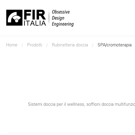
FIR
Italia
Home
Prodotti
Rubinetteria doccia
SPA/cromoterapia
Sistemi doccia per il wellness, soffioni doccia multifunz