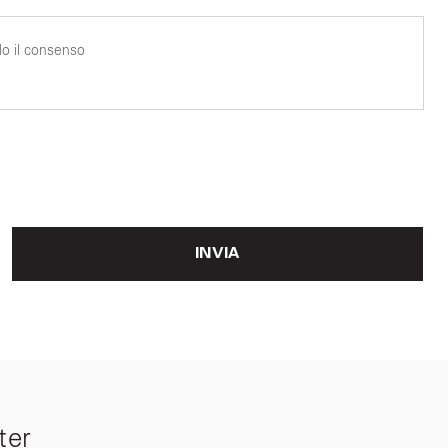
o il consenso
INVIA
ter