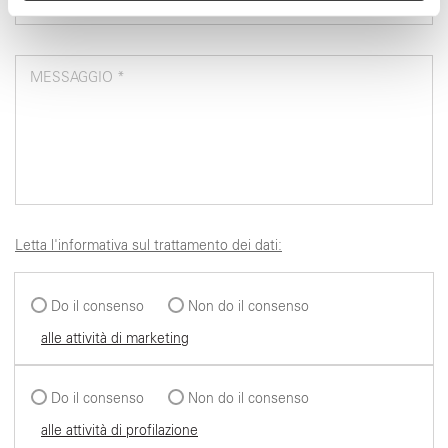
nostri partner che si occupano di analisi dei dati web,
pubblicità e social media, i quali potrebbero combinarle
con altre informazioni che ha fornito loro o che hanno
MESSAGGIO *
raccolto dal suo utilizzo dei loro servizi.
Letta l'informativa sul trattamento dei dati:
Do il consenso
Non do il consenso
alle attività di marketing
Do il consenso
Non do il consenso
alle attività di profilazione