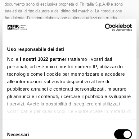
documento sono di esclusiva proprietà di Fir Italia S.p.A.© e sono
tutelati dal diritto d’autore e dal diritto del marchio. La riproduzione
fraudolenta, l'ulteriore elaborazione o ulteriori utilizzi con media
elettronici, sia per l'utilizzo privato che per quello commerciale, sono
espressamente vietate senza preventiva autorizzazione di Fir Italia
S.p.A.
Uso responsabile dei dati
Noi e
i nostri 1022 partner
trattiamo i vostri dati
personali, ad esempio il vostro numero IP, utilizzando
tecnologie come i cookie per memorizzare e accedere
ART. 11.0506.2
alle informazioni sul vostro dispositivo al fine di
Richiedi informazioni
pubblicare annunci e contenuti personalizzati, misurare
gli annunci e i contenuti, ricercare il pubblico e sviluppare
i servizi. Avete la possibilità di scegliere chi utilizza i
NOME *
vostri dati e per quali scopi. Le vostre scelte in materia di
privacy sono applicabili solo su questa proprietà digitale
in cui avete effettuato le vostre scelte. È possibile
Selezione
modificare o revocare il proprio consenso in qualsiasi
Necessari
del