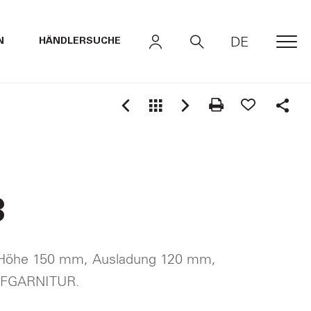
DE
N
HÄNDLERSUCHE
MEN
Shar
3
r Höhe 150 mm, Ausladung 120 mm,
UFGARNITUR.