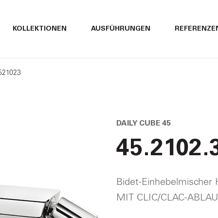
ITALIANO
ITALIANO
KOLLEKTIONEN
AUSFÜHRUNGEN
REFERENZE
ENGLISH
ENGLISH
4521023
DEUTSCH
DEUTSCH
DAILY CUBE 45
45.2102.
Bidet-Einhebelmische
MIT CLIC/CLAC-ABLA