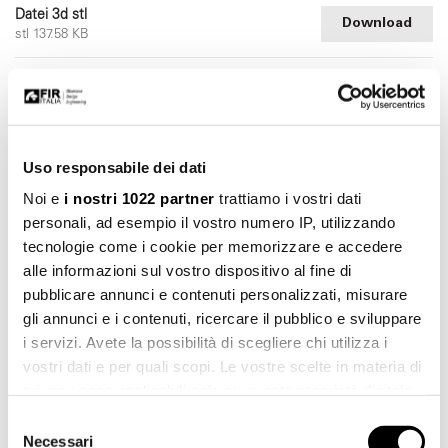
Datei 3d stl
Download
stl 137.58 KB
Datei 3d dwg
Download
dwg 144.72 KB
Uso responsabile dei dati
Noi e
i nostri 1022 partner
trattiamo i vostri dati
personali, ad esempio il vostro numero IP, utilizzando
tecnologie come i cookie per memorizzare e accedere
alle informazioni sul vostro dispositivo al fine di
pubblicare annunci e contenuti personalizzati, misurare
gli annunci e i contenuti, ricercare il pubblico e sviluppare
i servizi. Avete la possibilità di scegliere chi utilizza i
vostri dati e per quali scopi. Le vostre scelte in materia di
Katalog herunterladen
privacy sono applicabili solo su questa proprietà digitale
in cui avete effettuato le vostre scelte. È possibile
Selezione
modificare o revocare il proprio consenso in qualsiasi
Necessari
del