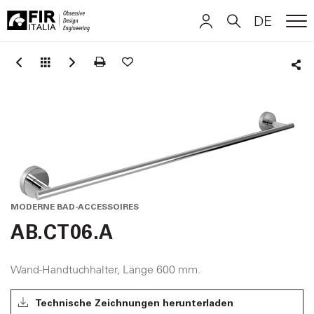
DE
ME
FIR
ITALIANO
ITALIANO
Italia
Sha
ENGLISH
ENGLISH
DEUTSCH
DEUTSCH
MODERNE BAD-ACCESSOIRES
AB.CT06.A
Wand-Handtuchhalter, Länge 600 mm.
Technische Zeichnungen herunterladen