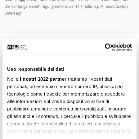
die vorherige Genehmigung seitens der FIR Italia S.p.A. ausdrücklich
untersagt.
ART. AB.IQ06.C
Informationen abfragen
Uso responsabile dei dati
Noi e
i nostri 1022 partner
trattiamo i vostri dati
VORNAME *
personali, ad esempio il vostro numero IP, utilizzando
tecnologie come i cookie per memorizzare e accedere
alle informazioni sul vostro dispositivo al fine di
pubblicare annunci e contenuti personalizzati, misurare
NACHNAME *
gli annunci e i contenuti, ricercare il pubblico e sviluppare
i servizi. Avete la possibilità di scegliere chi utilizza i
vostri dati e per quali scopi. Le vostre scelte in materia di
privacy sono applicabili solo su questa proprietà digitale