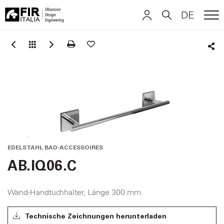
DE
ME
FIR
ITALIANO
ITALIANO
Italia
Sha
ENGLISH
ENGLISH
DEUTSCH
DEUTSCH
EDELSTAHL BAD-ACCESSOIRES
AB.IQ06.C
Wand-Handtuchhalter, Länge 300 mm.
Technische Zeichnungen herunterladen