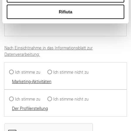
annunci, per fornire funzionalità dei social media e per
analizzare il nostro traffico. Condividiamo inoltre
Rifiuta
informazioni sul modo in cui utilizza il nostro sito con i
nostri partner che si occupano di analisi dei dati web,
pubblicità e social media, i quali potrebbero combinarle
con altre informazioni che ha fornito loro o che hanno
raccolto dal suo utilizzo dei loro servizi.
Nach Einsichtnahme in das Informationsblatt zur
Datenverarbeitung:
Ich stimme zu
Ich stimme nicht zu
Marketing-Aktivitäten
Ich stimme zu
Ich stimme nicht zu
Der Profilerstellung