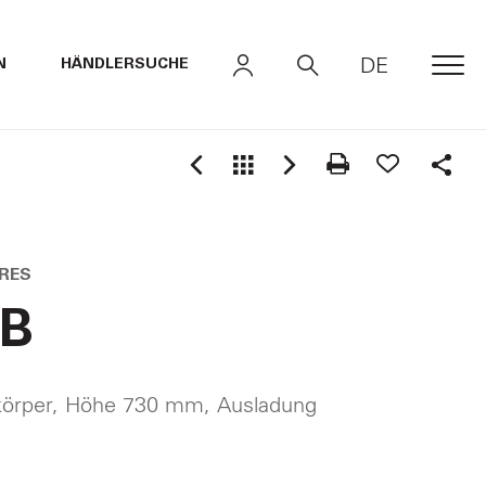
DE
N
HÄNDLERSUCHE
MEN
Shar
RES
.B
körper, Höhe 730 mm, Ausladung