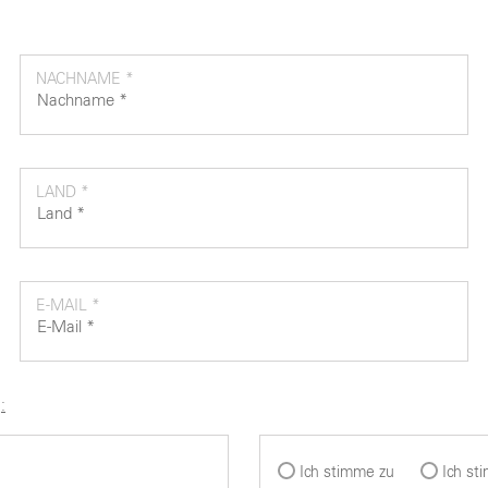
NACHNAME *
LAND *
E-MAIL *
:
Ich stimme zu
Ich st