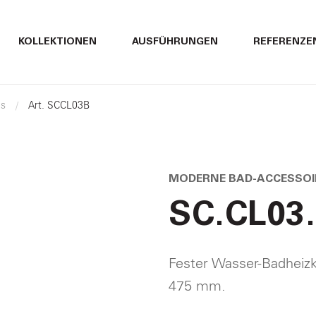
ITALIANO
ITALIANO
KOLLEKTIONEN
AUSFÜHRUNGEN
REFERENZE
ENGLISH
ENGLISH
es
Art. SCCL03B
DEUTSCH
DEUTSCH
MODERNE BAD-ACCESSOI
SC.CL03
Fester Wasser-Badheiz
475 mm.