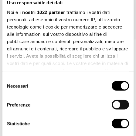
Uso responsabile dei dati
unabhängig davon, ob sie privater oder kommerzieller Natur sind, ohne
Noi e
i nostri 1022 partner
trattiamo i vostri dati
die vorherige Genehmigung seitens der FIR Italia S.p.A. ausdrücklich
untersagt.
personali, ad esempio il vostro numero IP, utilizzando
tecnologie come i cookie per memorizzare e accedere
alle informazioni sul vostro dispositivo al fine di
pubblicare annunci e contenuti personalizzati, misurare
gli annunci e i contenuti, ricercare il pubblico e sviluppare
ART. SC.PL02.C
i servizi. Avete la possibilità di scegliere chi utilizza i
vostri dati e per quali scopi. Le vostre scelte in materia di
Informationen abfragen
privacy sono applicabili solo su questa proprietà digitale
in cui avete effettuato le vostre scelte. È possibile
Selezione
modificare o revocare il proprio consenso in qualsiasi
Necessari
del
VORNAME *
momento dalla Dichiarazione sui cookie o facendo clic
consenso
sull'icona di attivazione della privacy.
Preferenze
Con il tuo consenso, vorremmo anche:
NACHNAME *
raccogliere informazioni sulla tua posizione
Statistiche
geografica, con un'approssimazione di qualche