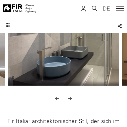
DE
ME
FIR
ITALIANO
ITALIANO
Italia
Sha
ENGLISH
ENGLISH
DEUTSCH
DEUTSCH
Fir Italia: architektonischer Stil, der sich im