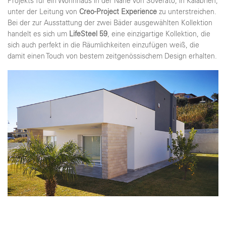
Projekts für ein Wohnhaus in der Nähe von Soverato, in Kalabrien,
unter der Leitung von
Creo
-
Project Experience
zu unterstreichen.
Bei der zur Ausstattung der zwei Bäder ausgewählten Kollektion
handelt es sich um
LifeSteel 59
, eine einzigartige Kollektion, die
sich auch perfekt in die Räumlichkeiten einzufügen weiß, die
damit einen Touch von bestem zeitgenössischem Design erhalten.