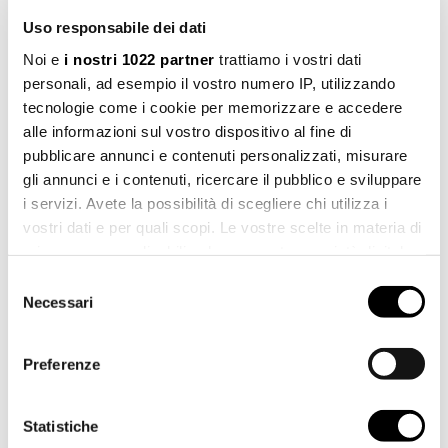
changierenden Reflexen des Stahls der Armaturen
von Fir Italia
Uso responsabile dei dati
bilden.
Noi e
i nostri 1022 partner
trattiamo i vostri dati
personali, ad esempio il vostro numero IP, utilizzando
tecnologie come i cookie per memorizzare e accedere
alle informazioni sul vostro dispositivo al fine di
pubblicare annunci e contenuti personalizzati, misurare
gli annunci e i contenuti, ricercare il pubblico e sviluppare
i servizi. Avete la possibilità di scegliere chi utilizza i
vostri dati e per quali scopi. Le vostre scelte in materia di
privacy sono applicabili solo su questa proprietà digitale
in cui avete effettuato le vostre scelte. È possibile
Selezione
modificare o revocare il proprio consenso in qualsiasi
Necessari
del
momento dalla Dichiarazione sui cookie o facendo clic
consenso
sull'icona di attivazione della privacy.
Preferenze
Con il tuo consenso, vorremmo anche:
raccogliere informazioni sulla tua posizione
Statistiche
geografica, con un'approssimazione di qualche