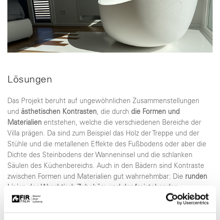
Lösungen
Das Projekt beruht auf ungewöhnlichen Zusammenstellungen
und
ästhetischen Kontrasten
, die durch
die Formen und
Materialien
entstehen, welche die verschiedenen Bereiche der
Villa prägen. Da sind zum Beispiel das Holz der Treppe und der
Stühle und die metallenen Effekte des Fußbodens oder aber die
Dichte des Steinbodens der Wanneninsel und die schlanken
Säulen des Küchenbereichs. Auch in den Bädern sind Kontraste
zwischen Formen und Materialien gut wahrnehmbar: Die
runden
Linien des Waschtisch-Zubehörs und der freistehenden
Badewanne
bilden einen klaren Kontrast zum
minimalistischen Stil
von LifeSteel 59
oder
zur Matt-Optik der Fliesen und
Verkleidungen
, die eine interessante Mischung mit
den