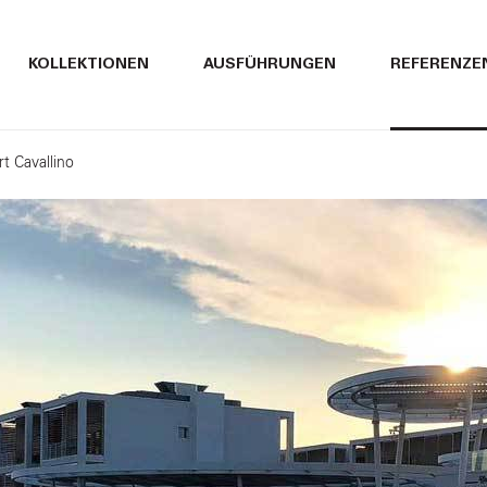
ITALIANO
ITALIANO
KOLLEKTIONEN
AUSFÜHRUNGEN
REFERENZE
ENGLISH
ENGLISH
t Cavallino
DEUTSCH
DEUTSCH