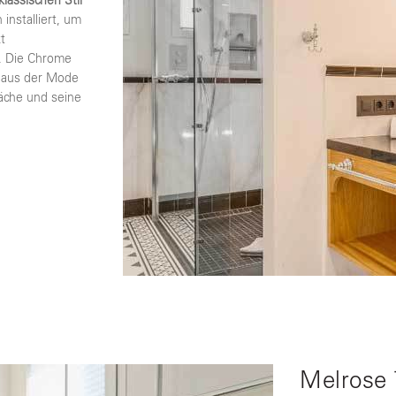
lassischen Stil
installiert, um
t
. Die Chrome
s aus der Mode
läche und seine
Melrose 