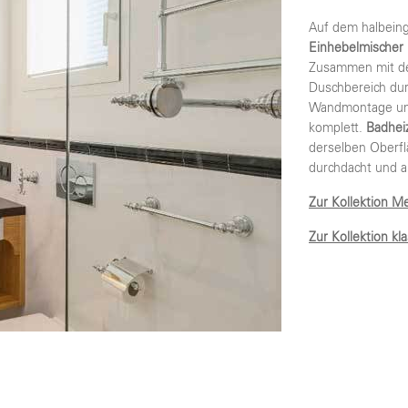
Auf dem halbein
Einhebelmischer 
Zusammen mit 
Duschbereich dur
Wandmontage und
komplett.
Badhei
derselben Oberfl
durchdacht und au
Zur Kollektion M
Zur Kollektion kl