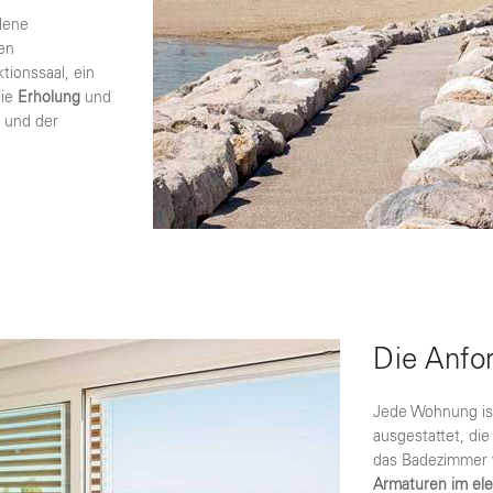
dene
en
tionssaal, ein
die
Erholung
und
r
und der
Die Anfo
Jede Wohnung ist
ausgestattet, die
das Badezimmer 
Armaturen im eleg