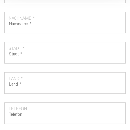
raccolto dal suo utilizzo dei loro servizi.
NACHNAME *
STADT *
LAND *
TELEFON