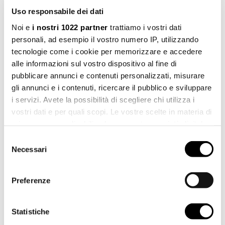
Uso responsabile dei dati
Noi e
i nostri 1022 partner
trattiamo i vostri dati
Das universelle Einbausystem FirUnico®
personali, ad esempio il vostro numero IP, utilizzando
tecnologie come i cookie per memorizzare e accedere
Die ausgewählte Duschkonfiguration nutzt die Möglichkeiten des
alle informazioni sul vostro dispositivo al fine di
universellen Einbausystems FirUnico®, das bis zu vier
pubblicare annunci e contenuti personalizzati, misurare
verschiedenen Nutzungen im Duschbereich bedienen kann.
In
gli annunci e i contenuti, ricercare il pubblico e sviluppare
diesem Fall ist FirUnico® der UP-Einbaukörper eines UP-
i servizi. Avete la possibilità di scegliere chi utilizza i
Brausethermostats Cora 35 mit drei Ausgängen
, die eine
vostri dati e per quali scopi. Le vostre scelte in materia di
Multifunktions-Kopfbrause, einen Wandauslauf und eine
privacy sono applicabili solo su questa proprietà digitale
Handbrause bedienen.
in cui avete effettuato le vostre scelte. È possibile
Selezione
Entdecken Sie die Vorteile des universellen Einbausystems
modificare o revocare il proprio consenso in qualsiasi
Necessari
del
FirUnico®
momento dalla Dichiarazione sui cookie o facendo clic
consenso
sull'icona di attivazione della privacy.
Preferenze
Con il tuo consenso, vorremmo anche:
raccogliere informazioni sulla tua posizione
Statistiche
geografica, con un'approssimazione di qualche