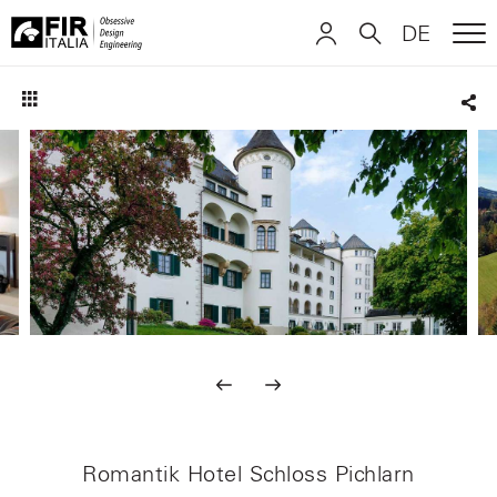
DE
ME
FIR
ITALIANO
ITALIANO
Italia
Sha
ENGLISH
ENGLISH
DEUTSCH
DEUTSCH
Romantik Hotel Schloss Pichlarn