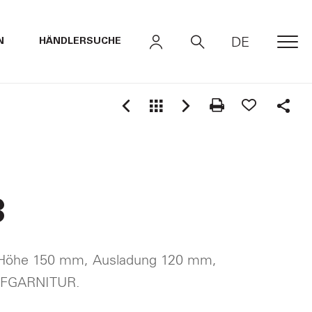
DE
N
HÄNDLERSUCHE
MEN
Shar
3
r Höhe 150 mm, Ausladung 120 mm,
UFGARNITUR.