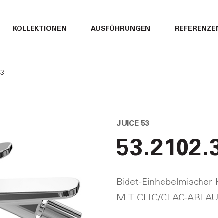
ITALIANO
ITALIANO
KOLLEKTIONEN
AUSFÜHRUNGEN
REFERENZE
ENGLISH
ENGLISH
23
DEUTSCH
DEUTSCH
JUICE 53
53.2102.
Bidet-Einhebelmische
MIT CLIC/CLAC-ABLA