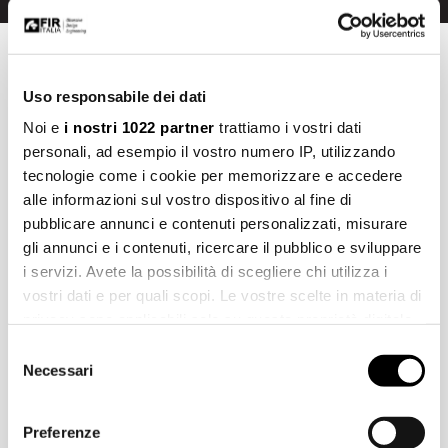
Katalog herunterladen
Uso responsabile dei dati
Noi e
i nostri 1022 partner
trattiamo i vostri dati
Katalog herunterladen
personali, ad esempio il vostro numero IP, utilizzando
tecnologie come i cookie per memorizzare e accedere
alle informazioni sul vostro dispositivo al fine di
pubblicare annunci e contenuti personalizzati, misurare
Subscribe to our newsletter
gli annunci e i contenuti, ricercare il pubblico e sviluppare
Bleiben Sie auf dem Laufenden über Fir Italia Produkte,
i servizi. Avete la possibilità di scegliere chi utilizza i
Neuigkeiten und Veranstaltungen
vostri dati e per quali scopi. Le vostre scelte in materia di
privacy sono applicabili solo su questa proprietà digitale
in cui avete effettuato le vostre scelte. È possibile
Selezione
modificare o revocare il proprio consenso in qualsiasi
Necessari
del
momento dalla Dichiarazione sui cookie o facendo clic
consenso
Anmeldung
sull'icona di attivazione della privacy.
Preferenze