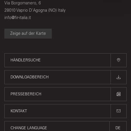
con altre informazioni che ha fornito loro o che hanno
Via Borgomanero, 6
raccolto dal suo utilizzo dei loro servizi.
28010 Vaprio D'Agogna (NO) Italy
info@fir-italia.it
Zeige auf der Karte
HÄNDLERSUCHE
DOWNLOADBEREICH
PRESSEBEREICH
KONTAKT
CHANGE LANGUAGE
DE