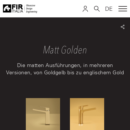
DE
ME
FIR
ITALIANO
ITALIANO
Italia
Sha
ENGLISH
ENGLISH
Matt Golden
DEUTSCH
DEUTSCH
Die matten Ausführungen, in mehreren
Versionen, von Goldgelb bis zu englischem Gold