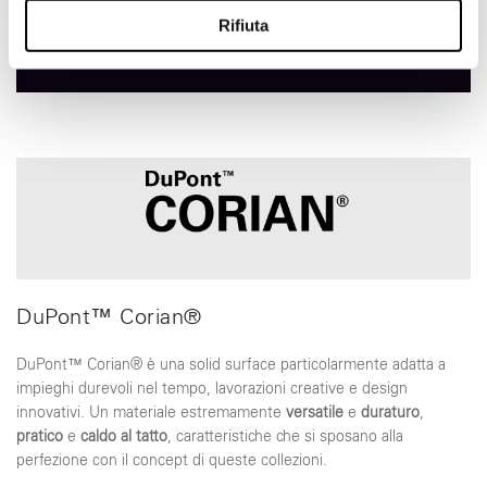
analizzare il nostro traffico. Condividiamo inoltre
Rifiuta
informazioni sul modo in cui utilizza il nostro sito con i
nostri partner che si occupano di analisi dei dati web,
pubblicità e social media, i quali potrebbero combinarle
con altre informazioni che ha fornito loro o che hanno
raccolto dal suo utilizzo dei loro servizi.
DuPont™ Corian®
DuPont™ Corian® è una solid surface particolarmente adatta a
impieghi durevoli nel tempo, lavorazioni creative e design
innovativi. Un materiale estremamente
versatile
e
duraturo
,
pratico
e
caldo al tatto
, caratteristiche che si sposano alla
perfezione con il concept di queste collezioni.