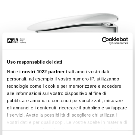
Uso responsabile dei dati
Noi e
i nostri 1022 partner
trattiamo i vostri dati
personali, ad esempio il vostro numero IP, utilizzando
tecnologie come i cookie per memorizzare e accedere
alle informazioni sul vostro dispositivo al fine di
pubblicare annunci e contenuti personalizzati, misurare
gli annunci e i contenuti, ricercare il pubblico e sviluppare
i servizi. Avete la possibilità di scegliere chi utilizza i
Synergy Cover
vostri dati e per quali scopi. Le vostre scelte in materia di
privacy sono applicabili solo su questa proprietà digitale
Vai alla collezione