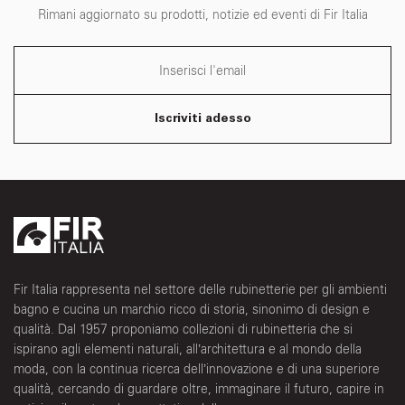
Rimani aggiornato su prodotti, notizie ed eventi di Fir Italia
Iscriviti adesso
Fir Italia rappresenta nel settore delle rubinetterie per gli ambienti
bagno e cucina un marchio ricco di storia, sinonimo di design e
qualità. Dal 1957 proponiamo collezioni di rubinetteria che si
ispirano agli elementi naturali, all’architettura e al mondo della
moda, con la continua ricerca dell’innovazione e di una superiore
qualità, cercando di guardare oltre, immaginare il futuro, capire in