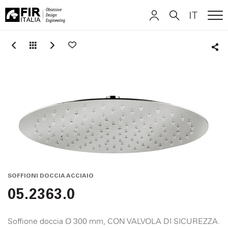
IT
ME
FIR
ITALIANO
ITALIANO
Italia
Sha
ENGLISH
ENGLISH
DEUTSCH
DEUTSCH
SOFFIONI DOCCIA ACCIAIO
05.2363.0
Soffione doccia Ø 300 mm, CON VALVOLA DI SICUREZZA.