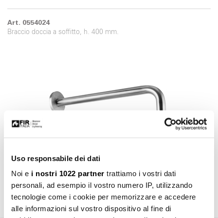
Art. 0554024
Braccio doccia a soffitto, h. 400 mm.
Uso responsabile dei dati
Art. 0554136
Noi e
i nostri 1022 partner
trattiamo i vostri dati
Braccio doccia a parete, lunghezza 355 mm.
personali, ad esempio il vostro numero IP, utilizzando
tecnologie come i cookie per memorizzare e accedere
alle informazioni sul vostro dispositivo al fine di