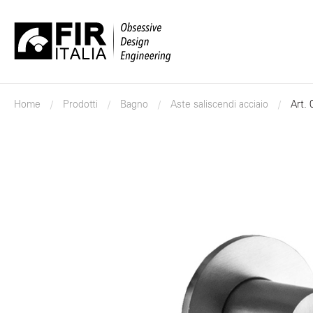
FIR
Italia
Home
Prodotti
Bagno
Aste saliscendi acciaio
Art.