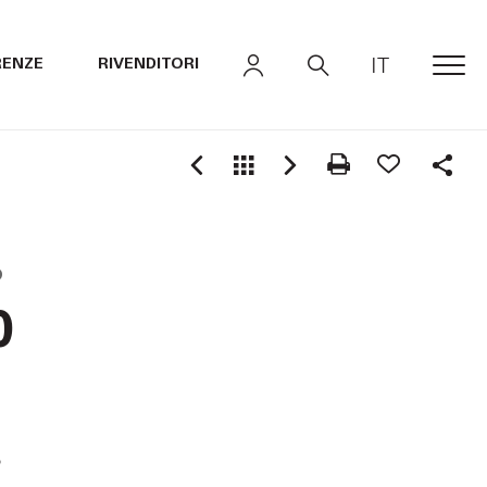
IT
RENZE
RIVENDITORI
MEN
Shar
O
0
o