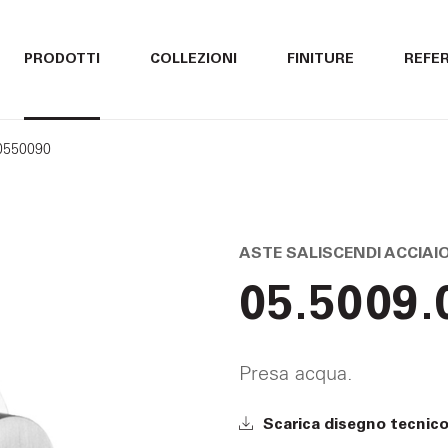
ITALIANO
ITALIANO
PRODOTTI
COLLEZIONI
FINITURE
REFE
ENGLISH
ENGLISH
 0550090
DEUTSCH
DEUTSCH
ASTE SALISCENDI ACCIAI
05.5009.
Presa acqua.
Scarica disegno tecnic