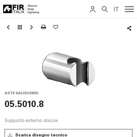
IT
ME
FIR
ITALIANO
ITALIANO
Italia
Sha
ENGLISH
ENGLISH
DEUTSCH
DEUTSCH
ASTE SALISCENDI
05.5010.8
Supporto esterno doccia.
Scarica disegno tecnico