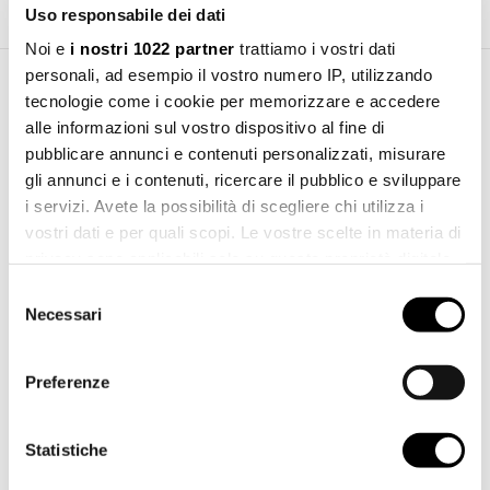
Uso responsabile dei dati
Noi e
i nostri 1022 partner
trattiamo i vostri dati
personali, ad esempio il vostro numero IP, utilizzando
tecnologie come i cookie per memorizzare e accedere
Area Download
alle informazioni sul vostro dispositivo al fine di
pubblicare annunci e contenuti personalizzati, misurare
Manuale d'installazione
gli annunci e i contenuti, ricercare il pubblico e sviluppare
Scarica
pdf 668.82 KB
i servizi. Avete la possibilità di scegliere chi utilizza i
vostri dati e per quali scopi. Le vostre scelte in materia di
privacy sono applicabili solo su questa proprietà digitale
in cui avete effettuato le vostre scelte. È possibile
Selezione
modificare o revocare il proprio consenso in qualsiasi
Necessari
del
momento dalla Dichiarazione sui cookie o facendo clic
consenso
sull'icona di attivazione della privacy.
Preferenze
Con il tuo consenso, vorremmo anche:
raccogliere informazioni sulla tua posizione
Statistiche
geografica, con un'approssimazione di qualche